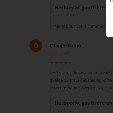
c
Je recommande vivement cette ent
Herbrecht gouttière al
il y a 3 mois
Merci pour votre commentaire n
Olivier Onno
il y a 4 mois
Les travaux de ravalement réalisé
qualité du travail et soin apporté.
Je recommande vivement avec un 
Herbrecht gouttière al
il y a 4 mois