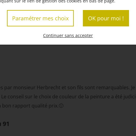
liquant sur le lien de gestion des cookies en bas de page.
reprise pour tous travaux de gouttières !
u 91
Paramétrer mes choix
OK pour moi !
ous sommes ravis d’avoir pu participer à votre projet. Mer
Continuer sans accepter
s par monsieur Herbrecht et son fils sont remarquables. Je
 Le conseil sur le choix de couleur de la peinture a été judic
bon rapport qualité prix.🙂
u 91