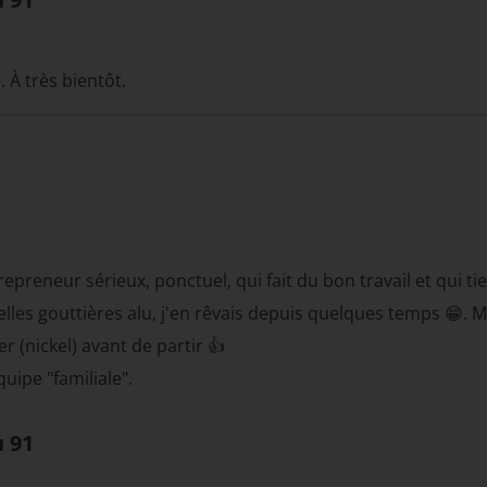
À très bientôt.
epreneur sérieux, ponctuel, qui fait du bon travail et qui tie
velles gouttières alu, j'en rêvais depuis quelques temps 😁
r (nickel) avant de partir 👍
ipe "familiale".
u 91