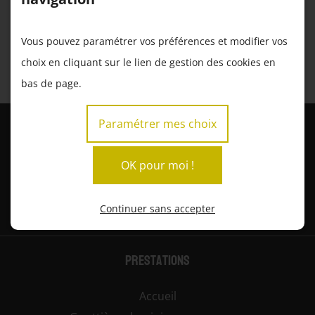
acceptez l'utilisation de ces cookies.
Vous pouvez paramétrer vos préférences et modifier vos
S’identifier
choix en cliquant sur le lien de gestion des cookies en
J’ai oublié mon mot de passe
bas de page.
Paramétrer mes choix
OK pour moi !
Continuer sans accepter
Prestations
Accueil